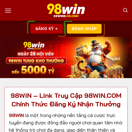
Bỏ
qua
nội
dung
ĐĂNG KÝ +
ĐĂNG NHẬP
98WIN – Link Truy Cập 98WIN.COM
Chính Thức Đăng Ký Nhận Thưởng
98WIN
là một trong những nền tảng cá cược trực
tuyến đang được đông đảo người chơi quan tâm nhờ
hệ thống trò chơi đa dạng, giao diện thân thiện và