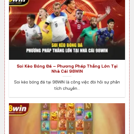
Soi Kèo Bóng Đá – Phương Pháp Thắng Lớn Tại
Nhà Cái 98WIN
Soi kèo bóng đá tại 98WIN là công việc đòi hỏi sự phân
tích chuyên...