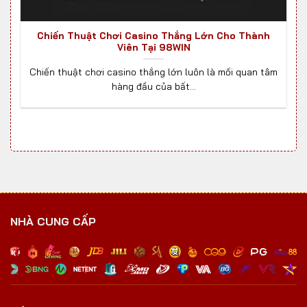
Chiến Thuật Chơi Casino Thắng Lớn Cho Thành
Viên Tại 98WIN
Chiến thuật chơi casino thắng lớn luôn là mối quan tâm
hàng đầu của bất...
NHÀ CUNG CẤP