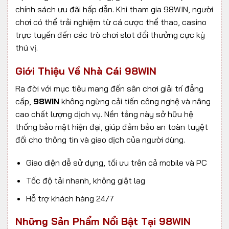
chính sách ưu đãi hấp dẫn. Khi tham gia 98WIN, người
chơi có thể trải nghiệm từ cá cược thể thao, casino
trực tuyến đến các trò chơi slot đổi thưởng cực kỳ
thú vị.
Giới Thiệu Về Nhà Cái 98WIN
Ra đời với mục tiêu mang đến sân chơi giải trí đẳng
cấp,
98WIN
không ngừng cải tiến công nghệ và nâng
cao chất lượng dịch vụ. Nền tảng này sở hữu hệ
thống bảo mật hiện đại, giúp đảm bảo an toàn tuyệt
đối cho thông tin và giao dịch của người dùng.
Giao diện dễ sử dụng, tối ưu trên cả mobile và PC
Tốc độ tải nhanh, không giật lag
Hỗ trợ khách hàng 24/7
Những Sản Phẩm Nổi Bật Tại 98WIN