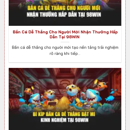
Bắn Cá Dễ Thắng Cho Người Mới Nhận Thưởng Hấp
Dẫn Tại 98WIN
Bắn cá dễ thắng cho người mới tạo nền tảng trải nghiệm
rõ ràng khi tiếp...