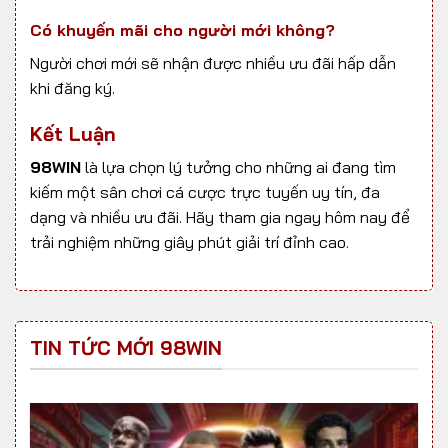
Có khuyến mãi cho người mới không?
Người chơi mới sẽ nhận được nhiều ưu đãi hấp dẫn
khi đăng ký.
Kết Luận
98WIN
là lựa chọn lý tưởng cho những ai đang tìm
kiếm một sân chơi cá cược trực tuyến uy tín, đa
dạng và nhiều ưu đãi. Hãy tham gia ngay hôm nay để
trải nghiệm những giây phút giải trí đỉnh cao.
TIN TỨC MỚI 98WIN