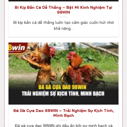
Bí Kíp Bắn Cá Dễ Thắng – Bật Mí Kinh Nghiệm Tại
98WIN
Bí kíp bắn cá dễ thắng luôn tạo cảm giác cuốn hút nhờ
khả năng...
Đá Gà Cựa Dao 98WIN – Trải Nghiệm Sự Kịch Tính,
Minh Bạch
Đá gà cựa dao 98WIN ghi dấu ấn bởi sự minh bạch và