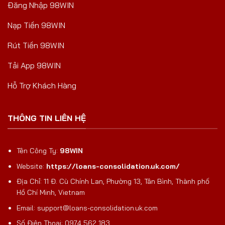
Đăng Nhập 98WIN
Nạp Tiền 98WIN
Rút Tiền 98WIN
Tải App 98WIN
Hỗ Trợ Khách Hàng
THÔNG TIN LIÊN HỆ
Tên Công Ty:
98WIN
Website:
https://loans-consolidation.uk.com/
Địa Chỉ: 11 Đ. Cù Chính Lan, Phường 13, Tân Bình, Thành phố
Hồ Chí Minh, Vietnam
Email:
support@loans-consolidation.uk.com
Số Điện Thoại: 0974 562 183