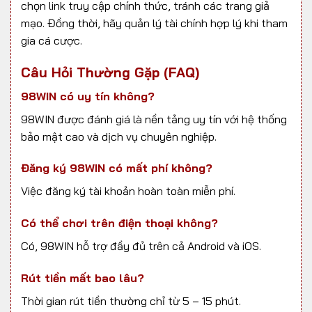
chọn link truy cập chính thức, tránh các trang giả
mạo. Đồng thời, hãy quản lý tài chính hợp lý khi tham
gia cá cược.
Câu Hỏi Thường Gặp (FAQ)
98WIN có uy tín không?
98WIN được đánh giá là nền tảng uy tín với hệ thống
bảo mật cao và dịch vụ chuyên nghiệp.
Đăng ký 98WIN có mất phí không?
Việc đăng ký tài khoản hoàn toàn miễn phí.
Có thể chơi trên điện thoại không?
Có, 98WIN hỗ trợ đầy đủ trên cả Android và iOS.
Rút tiền mất bao lâu?
Thời gian rút tiền thường chỉ từ 5 – 15 phút.