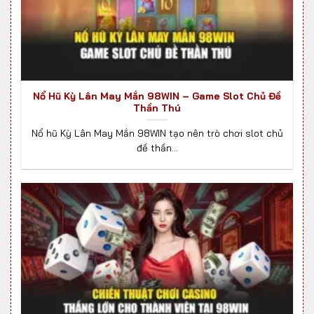
Nổ Hũ Kỳ Lân May Mắn 98WIN – Game Slot Chủ Đề
Thần Thú
Nổ hũ Kỳ Lân May Mắn 98WIN tạo nên trò chơi slot chủ
đề thần...