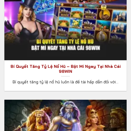
hội thắng
Để nâng cơ hội nhận thưởng, người tham gia nên áp
dụng chiến lược hiệu quả. Chiến lược này bao gồm
quản lý vốn hợp lý, lựa chọn máy phù hợp, theo dõi
xu hướng, nhằm tối ưu hóa kết quả, hạn chế rủi ro
không mong muốn.
Quản lý vốn hợp lý
Bí Quyết Tăng Tỷ Lệ Nổ Hũ – Bật Mí Ngay Tại Nhà Cái
Quản lý vốn là bước nền tảng để đảm bảo người
98WIN
tham gia có thể thử nhiều lượt mà không gặp rủi ro
Bí quyết tăng tỷ lệ nổ hũ luôn là đề tài hấp dẫn đối với...
tài chính quá lớn. Việc phân bổ hợp lý các khoản đặt
giúp duy trì nhịp chơi ổn định, tránh mất kiểm soát
khi gặp chuỗi kết quả không thuận lợi.
Ngoài ra, việc theo dõi số dư liên tục, ghi chép kết
quả từng lượt giúp điều chỉnh mức đặt phù hợp với
cơ hội trúng. Khi người tham gia áp dụng cách quản