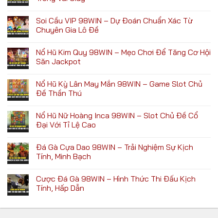
Soi Cầu VIP 98WIN – Dự Đoán Chuẩn Xác Từ
Chuyên Gia Lô Đề
Nổ Hũ Kim Quy 98WIN – Mẹo Chơi Để Tăng Cơ Hội
Săn Jackpot
Nổ Hũ Kỳ Lân May Mắn 98WIN – Game Slot Chủ
Đề Thần Thú
Nổ Hũ Nữ Hoàng Inca 98WIN – Slot Chủ Đề Cổ
Đại Với Tỉ Lệ Cao
Đá Gà Cựa Dao 98WIN – Trải Nghiệm Sự Kịch
Tính, Minh Bạch
Cược Đá Gà 98WIN – Hình Thức Thi Đấu Kịch
Tính, Hấp Dẫn