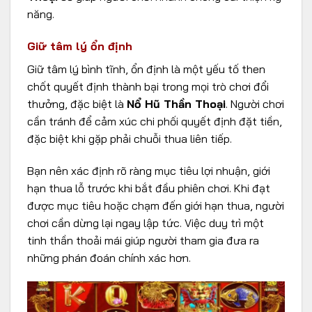
năng.
Giữ tâm lý ổn định
Giữ tâm lý bình tĩnh, ổn định là một yếu tố then
chốt quyết định thành bại trong mọi trò chơi đổi
thưởng, đặc biệt là
Nổ Hũ Thần Thoại
. Người chơi
cần tránh để cảm xúc chi phối quyết định đặt tiền,
đặc biệt khi gặp phải chuỗi thua liên tiếp.
Bạn nên xác định rõ ràng mục tiêu lợi nhuận, giới
hạn thua lỗ trước khi bắt đầu phiên chơi. Khi đạt
được mục tiêu hoặc chạm đến giới hạn thua, người
chơi cần dừng lại ngay lập tức. Việc duy trì một
tinh thần thoải mái giúp người tham gia đưa ra
những phán đoán chính xác hơn.