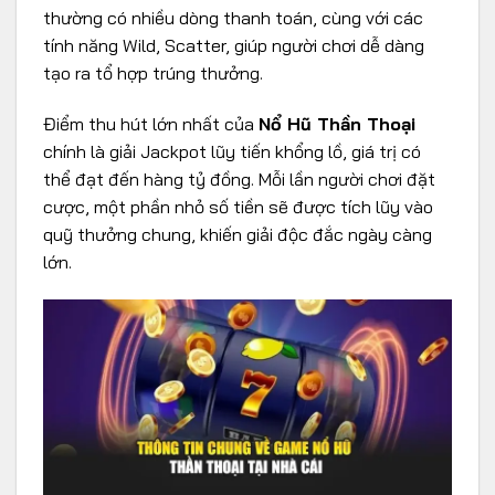
thường có nhiều dòng thanh toán, cùng với các
tính năng Wild, Scatter, giúp người chơi dễ dàng
tạo ra tổ hợp trúng thưởng.
Điểm thu hút lớn nhất của
Nổ Hũ Thần Thoại
chính là giải Jackpot lũy tiến khổng lồ, giá trị có
thể đạt đến hàng tỷ đồng. Mỗi lần người chơi đặt
cược, một phần nhỏ số tiền sẽ được tích lũy vào
quỹ thưởng chung, khiến giải độc đắc ngày càng
lớn.