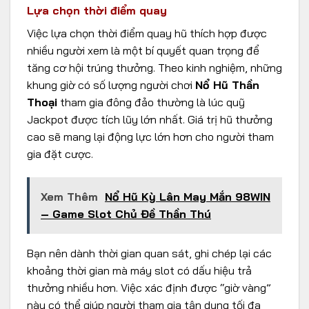
Lựa chọn thời điểm quay
Việc lựa chọn thời điểm quay hũ thích hợp được
nhiều người xem là một bí quyết quan trọng để
tăng cơ hội trúng thưởng. Theo kinh nghiệm, những
khung giờ có số lượng người chơi
Nổ Hũ Thần
Thoại
tham gia đông đảo thường là lúc quỹ
Jackpot được tích lũy lớn nhất. Giá trị hũ thưởng
cao sẽ mang lại động lực lớn hơn cho người tham
gia đặt cược.
Xem Thêm
Nổ Hũ Kỳ Lân May Mắn 98WIN
– Game Slot Chủ Đề Thần Thú
Bạn nên dành thời gian quan sát, ghi chép lại các
khoảng thời gian mà máy slot có dấu hiệu trả
thưởng nhiều hơn. Việc xác định được “giờ vàng”
này có thể giúp người tham gia tận dụng tối đa