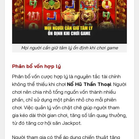
Mọi người cần giữ tâm lý ổn định khi chơi game
Phân bổ vốn hợp lý
Phân bổ vốn cược hợp lý là nguyên tắc tài chính
không thể thiếu khi chơi
Nổ Hũ Thần Thoại
. Người
chơi nên chia nhỏ tổng nguồn vốn thành nhiều
phần, chỉ sử dụng một phần nhỏ cho mỗi phiên
chơi. Việc quản lý vốn chặt chẽ giúp người tham
gia kéo dài thời gian chơi, tăng số lần quay thưởng,
từ đó tăng cơ hội săn Jackpot.
Người tham gia có thể áp dụng chiến thuật tăng